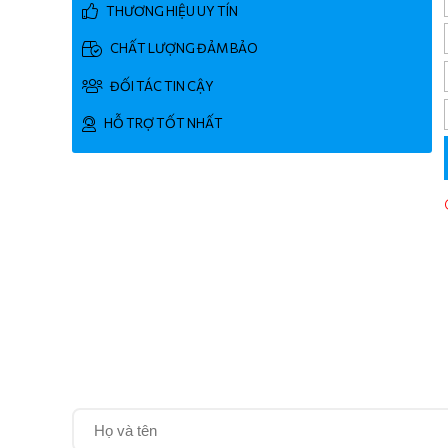
THƯƠNG HIỆU UY TÍN
CHẤT LƯỢNG ĐẢM BẢO
ĐỐI TÁC TIN CẬY
HỖ TRỢ TỐT NHẤT