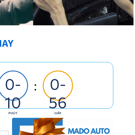
NAY
0-
0-
:
10
56
PHÚT
GIÂY