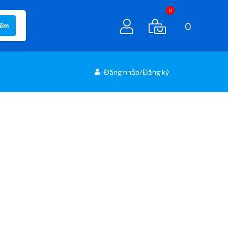
0
0
iếm
Đăng nhập/Đăng ký