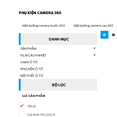
PHỤ KIỆN CAMERA 360
Mặt dưỡng camera trước 360
Mặt dưỡng camera sau 360
DANH MỤC
SẢN PHẨM
FILM CÁCH NHIỆT
GARA Ô TÔ
PHỤ KIỆN Ô TÔ
NỘI THẤT Ô TÔ
BỘ LỌC
GIÁ SẢN PHẨM
Tất cả
Giá dưới 100.000 đ