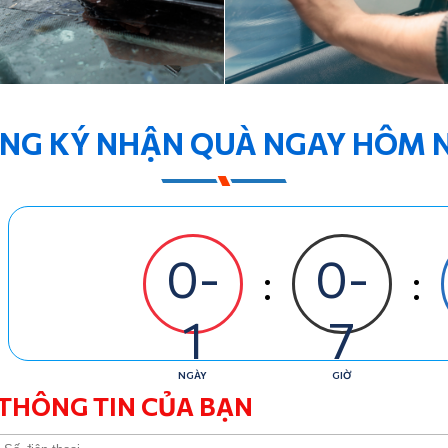
NG KÝ NHẬN QUÀ NGAY HÔM 
0-
0-
:
:
1
7
NGÀY
GIỜ
THÔNG TIN CỦA BẠN