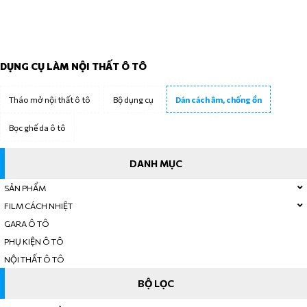
TRANG CHỦ
SẢN PHẨM
DỤNG CỤ LÀM NỘI THẤT Ô TÔ
DỤNG CỤ LÀM NỘI THẤT Ô TÔ
Tháo mở nội thất ô tô
Bộ dụng cụ
Dán cách âm, chống ồn
Bọc ghế da ô tô
DANH MỤC
SẢN PHẨM
FILM CÁCH NHIỆT
GARA Ô TÔ
PHỤ KIỆN Ô TÔ
NỘI THẤT Ô TÔ
BỘ LỌC