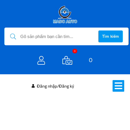
Tìm kiếm
0
0
Đăng nhập/Đăng ký
DÁN CÁCH ÂM, CHỐNG ỒN