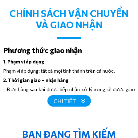
CHÍNH SÁCH VẬN CHUYỂN
VÀ GIAO NHẬN
Phương thức giao nhận
1. Phạm vi áp dụng
Phạm vi áp dụng: tất cả mọi tỉnh thành trên cả nước.
2. Thời gian giao – nhận hàng
- Đơn hàng sau khi được tiếp nhận xử lý xong sẽ được giao
ngay trong vòng 24h hoặc theo tiến độ hợp đồng.
CHI TIẾT
- Đối với khách hàng ở tỉnh xa, sau khi tiếp nhận đơn hàng
thời gian nhận hàng dự kiến từ 3 - 5 ngày. Tuy nhiên, tùy vào
tình trạng hàng hóa điều kiện thời tiết,... mà ngày nhận hàng
sẽ có sự thay đổi.
BẠN ĐANG TÌM KIẾM