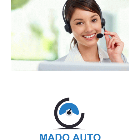
hàng lấy hàng sau khi đặt để tiết kiệm chi phí vận chuyển
Công ty TNHH Phân phối công nghiệp MADO
Website: www.madoauto.com
Hotline: 0964.737.712
Email: madoauto.com@gmail.com
Địa chỉ: Số 202 đường Hùng Vương, Tích Sơn, Vĩnh Yên,
Vĩnh Phúc
Xin chào và hẹn gặp lại quý khách.