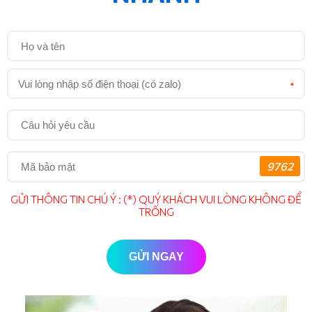
Trường hợp đơn hàng đặt mà bên bán giao không đúng loại
sản phẩm quý khách có quyền trả hàng và không không
thanh toán tiền.
Trường hợp quý khách đã thanh toán trước nhưng đơn hàng
không đúng quý khách yêu cầu hoàn toàn và giao lại đơn mới
*
như đã đặt.
Trong trường hợp yêu cầu hoàn tiền hoặc đổi đơn quý khách
liên hệ qua Email madoauto.com@gmail.com hoặc số điện
thoại 0964.737.712 chúng tôi cam kết sẽ giải quyết mọi yêu
9762
cầu của quý khách.
5. Phương Thức vận chuyển
GỬI THÔNG TIN CHÚ Ý : (*) QUÝ KHÁCH VUI LÒNG KHÔNG ĐỂ
Giao hàng toàn Quốc thông qua dịch vụ của các đơn vị
TRỐNG
chuyển phát toàn quốc
Các đơn vị được madoauto.com sử dụng: Giao hàng
GỬI NGAY
nhanh, Viettel Post, Giao hàng tiết kiệm, J&T,...
Đơn hàng nội tỉnh khách hàng có thể đến tận địa chỉ cửa