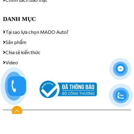
DANH MỤC
Tại sao lựa chọn MADO Auto?
Sản phẩm
Chia sẻ kiến thức
Video
MST: 2500630042 | Cấp ngày: 04/06/2019 | Nơi cấp: Sở
KH và ĐT tỉnh Vĩnh Phúc